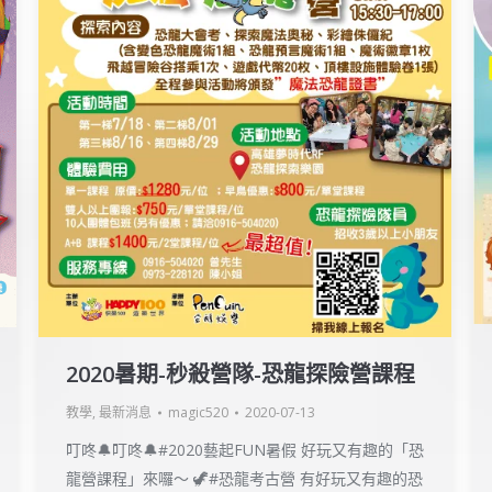
2020暑期-秒殺營隊-恐龍探險營課程
教學
,
最新消息
magic520
2020-07-13
叮咚🔔叮咚🔔#2020藝起FUN暑假 好玩又有趣的「恐
龍營課程」來囉～ 🦖#恐龍考古營 有好玩又有趣的恐