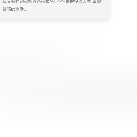
玩又有趣的課程等您來報名‼ 不怕暑假沒處去😜 🔺優
質講師幽默…