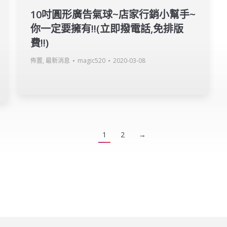
10吋圓形廣告氣球~店家行銷小幫手~
你一定要擁有!!(立即撥電話,免排版
費!!)
佈置
,
最新消息
magic520
2020-03-08
1
2
→
erved.