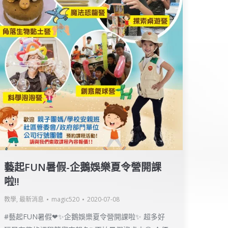
藝起FUN暑假-企鵝娛樂夏令營開課
啦!!
教學
,
最新消息
magic520
2020-07-08
#藝起FUN暑假❤✨企鵝娛樂夏令營開課啦✨ 超多好