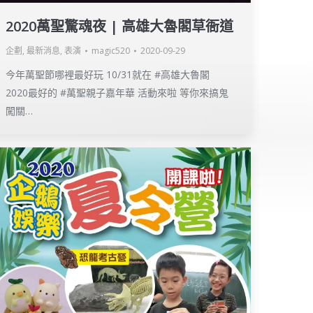
2020萬聖驚魂夜 | 高雄大魯閣草衙道
企劃
,
最新消息
,
表演
magic520
2020-09-29
今年萬聖節哪裡最好玩 10/31就在 #高雄大魯閣
2020最好的 #萬聖親子嘉年華 活動來啦 等你來搞鬼
闖關…