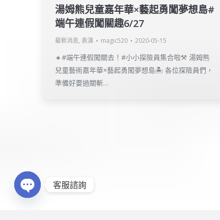
湯姆熊兒童嘉年華×藝起勇闖夢想島#
端午連假闖關趣6/27
最新消息
,
表演
magic520
2020-05-15
🔸#端午連假闖關去！#小小探險員集合啦⚒ 湯姆熊
兒童藝術嘉年華×藝起勇闖夢想島🏝 各位探險員們，
準備好要過關斬…
Copyright © 2016
企鵝娛樂
. All rights res
客服諮詢
製作維護
點金網創意有限公司
Open chaty