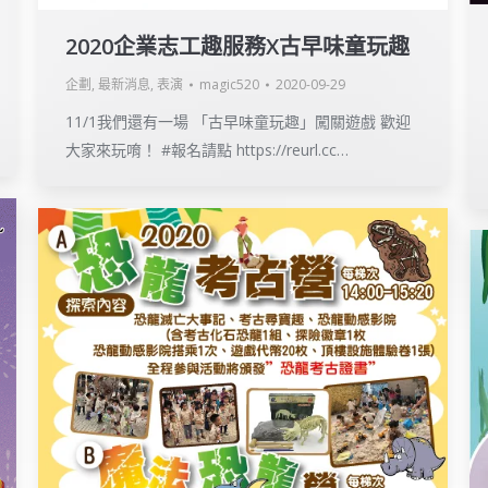
2020企業志工趣服務X古早味童玩趣
企劃
,
最新消息
,
表演
magic520
2020-09-29
11/1我們還有一場 「古早味童玩趣」闖關遊戲 歡迎
大家來玩唷！ #報名請點 https://reurl.cc…