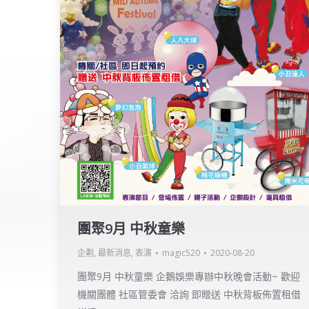
團聚9月 中秋童樂
企劃
,
最新消息
,
表演
magic520
2020-08-20
團聚9月 中秋童樂 企鵝娛樂專辦中秋晚會活動~ 歡迎
機關團體 社區管委會 洽詢 即贈送 中秋背板佈置租借