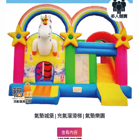
氣墊城堡|充氣溜滑梯|氣墊樂園
查看內容