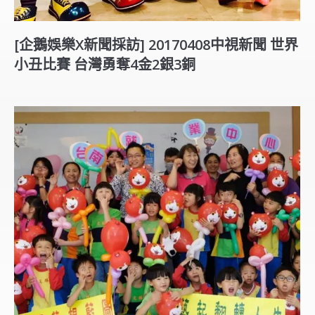
[企鵝娛樂X新聞採訪] 20170408中視新聞 世界
小丑比賽 台灣勇奪4金2銀3銅