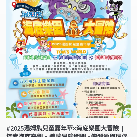
#2025湯姆熊兒童嘉年華×海底樂園大冒險 |
探索海底奇觀 × 體驗冒險闖關 ×傳遞愛與環保