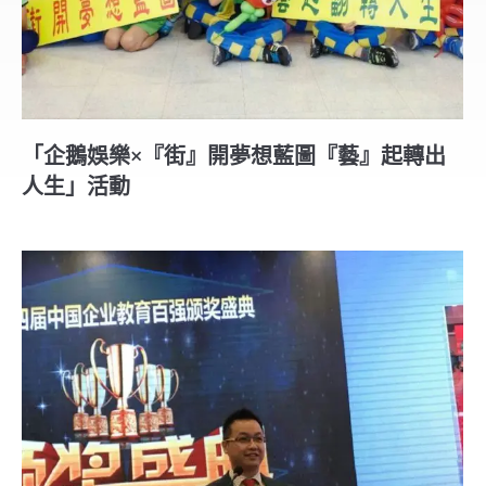
「企鵝娛樂×『街』開夢想藍圖『藝』起轉出
人生」活動