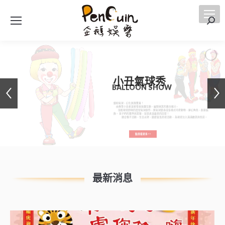
搜
索
小丑氣球秀
BALLOON SHOW
繽紛氣球，幻化無限驚喜！
由專業小丑表演者帶來逗趣互動、幽默搞笑的舞台魅力，
搭配現場即興的造型氣球創作，將氣球變身成各樣式可愛動物、夢幻角色、創意裝
飾。 孩子們的驚呼與笑聲，就是表演最美的回音！
適合親子活動、生日派對、園遊會及商場活動， 為現場注入滿滿歡笑與色彩。
點我看更多>>
最新消息