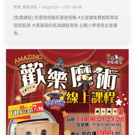
教學
,
最新消息
magic520
2021-08-08
[免費課程] 好康道相報好康道相報 #五堂課免費輕鬆學習
造型氣球 大家敲碗的氣球課程來啦 企鵝小學堂用五堂課
免…