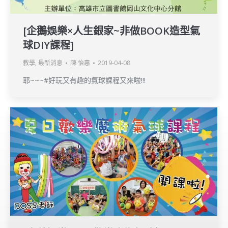
[企鵝娛樂×人生銀家~非做BOOK造型氣
球DIY課程]
教學
,
最新消息
陳 怡惠
2019-04-08
耶~~~#好玩又有趣的氣球課程又來啦!!!