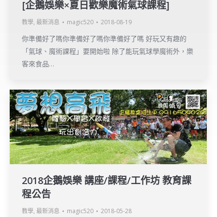
[企鵝娛樂×夏日歡樂魔術氣球課程]
教學
,
最新消息
magic520
2018-08-19
你準備好了嗎你準備好了嗎你準備好了嗎 好玩又有趣的
「氣球、魔術課程」要開始啦 除了能玩氣球學魔術外，樂
客來食品…
2018企鵝娛樂 講座/課程/工作坊 教育課
程公告
教學
,
最新消息
magic520
2018-05-28