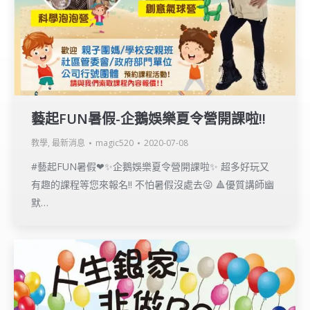
藝起FUN暑假-企鵝娛樂夏令營開課啦!!
教學
,
最新消息
magic520
2020-07-08
#藝起FUN暑假❤✨企鵝娛樂夏令營開課啦✨ 超多好玩又
有趣的課程等您來報名‼ 不怕暑假沒處去😜 🔺優質講師幽
默…