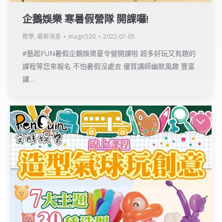
企鵝娛樂 寒暑假營隊 開課囉!
教學
,
最新消息
magic520
2022-07-05
#藝起FUN暑假企鵝娛樂夏令營開課啦 超多好玩又有趣的
課程等您來報名 不怕暑假沒處去 優質講師幽默風趣 豐富
課…