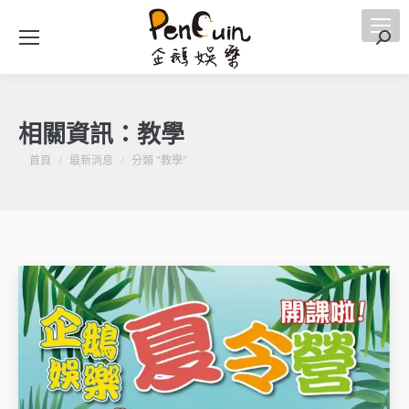
搜
索
相關資訊：
教學
您在這裡：
首頁
最新消息
分類 "教學"