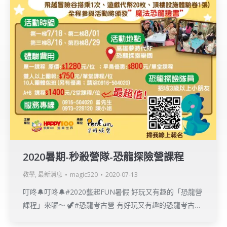
2020暑期-秒殺營隊-恐龍探險營課程
教學
,
最新消息
magic520
2020-07-13
叮咚🔔叮咚🔔#2020藝起FUN暑假 好玩又有趣的「恐龍營
課程」來囉～ 🦖#恐龍考古營 有好玩又有趣的恐龍考古…