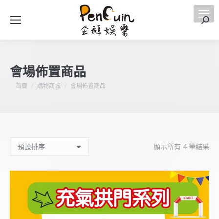
搜
索
會場佈置商品
您在這裡：
首頁
購物商城
會場佈置商品
顯示所有 4 筆結果