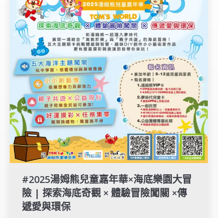
#2025湯姆熊兒童嘉年華×海底樂園大冒
險 | 探索海底奇觀 × 體驗冒險闖關 ×傳
遞愛與環保