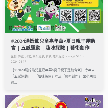
#2024湯姆熊兒童嘉年華×夏日親子運動
會 | 五感運動 | 趣味探險 | 藝術創作
企劃
,
佈置
,
其他
,
最新消息
,
表演
,
道具租借
magic520
2024-04-17
【✨2024湯姆熊兒童嘉年華×夏日親子運動會⚽】 今年以
「五感運動」、「趣味探險」以及「藝術創作」 讓小朋友
體…