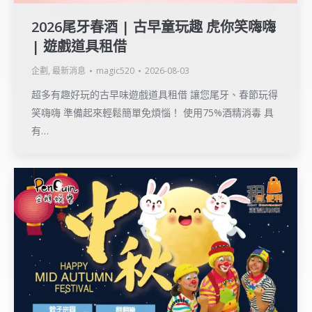
2026尾牙春酒 | 古早童玩趣 虎你笑嗨嗨
| 遊戲道具租借
企劃
,
最新消息
magic520
2026-08-03
超多有趣好玩的古早味遊戲道具租借 讓您尾牙、春節玩得
笑嗨嗨 準備起來輕鬆簡單免煩惱！ 使用75%酒精消毒 具
有…