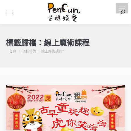
搜
索
標籤歸檔：
線上魔術課程
您在這裡：
首頁
项标签为："線上魔術課程"