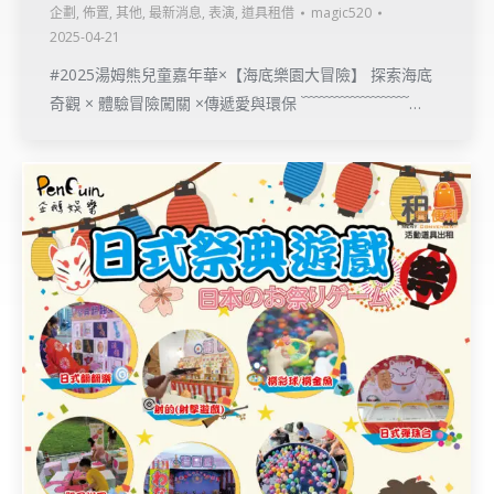
企劃
,
佈置
,
其他
,
最新消息
,
表演
,
道具租借
magic520
2025-04-21
#2025湯姆熊兒童嘉年華×【海底樂園大冒險】 探索海底
奇觀 × 體驗冒險闖關 ×傳遞愛與環保 ﹋﹋﹋﹋﹋﹋﹋…