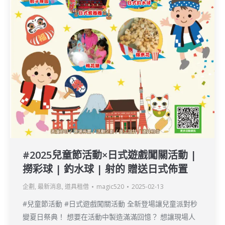
#2025兒童節活動×日式遊戲闖關活動 |
撈彩球 | 釣水球 | 射的 贈送日式佈置
企劃
,
最新消息
,
道具租借
magic520
2025-02-13
#兒童節活動 #日式遊戲闖關活動 全新登場讓兒童派對秒
變夏日祭典！ 想要在活動中製造滿滿回憶？ 想讓現場人