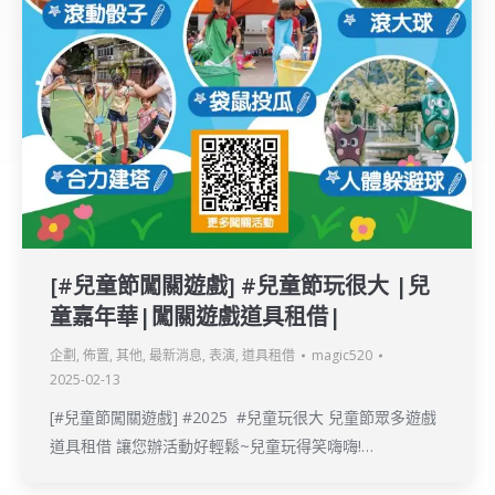
[#兒童節闖關遊戲] #​兒童節玩很大 |兒
童嘉年華|闖關遊戲道具租借|
企劃
,
佈置
,
其他
,
最新消息
,
表演
,
道具租借
magic520
2025-02-13
[#兒童節闖關遊戲] #​2025 #兒童玩很大 兒童節眾多遊戲
道具租借 讓您辦活動好輕鬆~兒童玩得笑嗨嗨!…