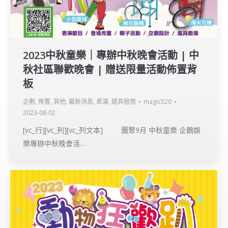
2023中秋童樂｜專辦中秋晚會活動 | 中
秋社區聯歡晚會 | 贈送限量活動佈置背
板
企劃
,
佈置
,
其他
,
最新消息
,
表演
,
道具租借
magic520
2023-08-02
[vc_行][vc_列][vc_列文本] 團聚9月 中秋童樂 企鵝娛
樂專辦中秋晚會活…