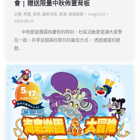
會 | 贈送限量中秋佈置背板
企劃
,
佈置
,
其他
,
最新消息
,
表演
,
道具租借
magic520
2026-08-01
中秋節是團圓和慶祝的時刻，社區活動更是讓大家聚
在一起，共享這個美好節日的最佳方式。 透過適當的遊
戲…