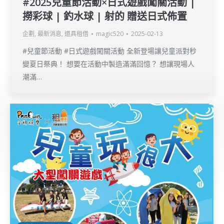
#2025兒童節活動×日式遊戲闖關活動 |
撈彩球 | 釣水球 | 射的 贈送日式佈置
企劃
,
最新消息
,
道具租借
magic520
2025-02-13
#兒童節活動 #日式遊戲闖關活動 全新登場讓兒童派對秒
變夏日祭典！ 想要在活動中製造滿滿回憶？ 想讓現場人
潮滿…