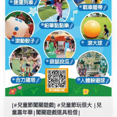
[#兒童節闖關遊戲] #​兒童節玩很大 |兒
童嘉年華|闖關遊戲道具租借|