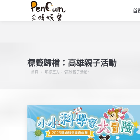
首
標籤歸檔：
高雄親子活動
您在這裡：
首頁
项标签为："高雄親子活動"