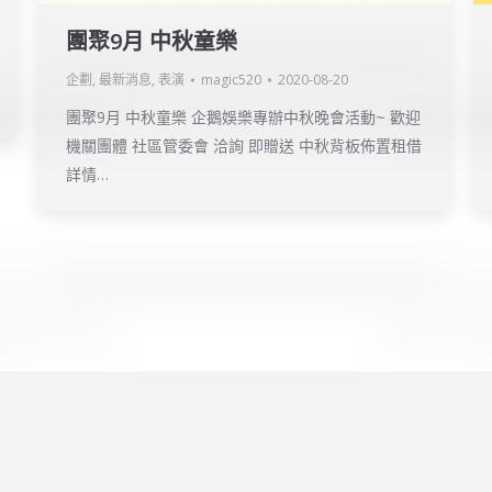
團聚9月 中秋童樂
企劃
,
最新消息
,
表演
magic520
2020-08-20
團聚9月 中秋童樂 企鵝娛樂專辦中秋晚會活動~ 歡迎
機關團體 社區管委會 洽詢 即贈送 中秋背板佈置租借
詳情…
erved.