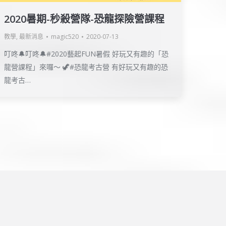
2020暑期-秒殺營隊-恐龍探險營課程
教學
,
最新消息
magic520
2020-07-13
叮咚🔔叮咚🔔#2020藝起FUN暑假 好玩又有趣的「恐
龍營課程」來囉～ 🦖#恐龍考古營 有好玩又有趣的恐
龍考古…