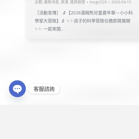
企劃
,
最新消息
,
表演
,
道具租借
magic520
2026-04-15
［活動宣傳］ 🔬【2026湯姆熊兒童嘉年華－小小科
學家大冒險】🔬 ✨✨孩子的科學冒險任務即將展開
✨✨ 一起來闖…
Copyright © 2016
企鵝娛樂
. All rights res
客服諮詢
製作維護
點金網創意有限公司
Open chaty