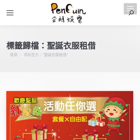
搜
索
標籤歸檔：
聖誕衣服租借
您在這裡：
首頁
项标签为："聖誕衣服租借"