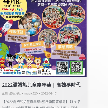
2022湯姆熊兒童嘉年華 | 高雄夢時代
企劃
,
最新消息
magic520
2022-03-17
【2022湯姆熊兒童嘉年華×藝啟勇闖夢想島】 以 #探
險精神、#追逐夢想 以及 #藝術創作 為主題， 打造