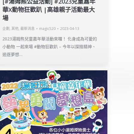
[#湯姆熊公益活動] #​2023兒童嘉年
華X動物狂歡趴 |高雄親子活動最大
場
企劃
,
其他
,
最新消息
magic520
2023-04-13
2023湯姆熊兒童嘉年華活動來囉！ 化身成為可愛的
小動物 一起來場 #動物狂歡趴 – 今年以探險精神、
追逐夢想…