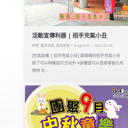
活動宣傳利器 | 招手充氣小丑
佈置
,
最新消息
,
道具租借
magic520
2022-02-24
[充氣設備 | 招手充氣小丑] 超吸睛的招手充氣小丑
除了可以明確指引方向外 #身體還可以垂掛客製化布
條唷 左…