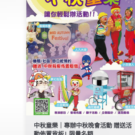
中秋童樂｜專辦中秋晚會活動 贈送活
動佈置背板| 限量名額