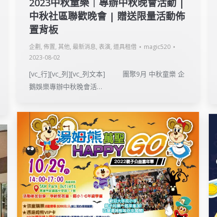
2023中秋童樂｜專辦中秋晚會活動 |
中秋社區聯歡晚會 | 贈送限量活動佈
置背板
企劃
,
佈置
,
其他
,
最新消息
,
表演
,
道具租借
magic520
2023-08-02
[vc_行][vc_列][vc_列文本] 團聚9月 中秋童樂 企
鵝娛樂專辦中秋晚會活…