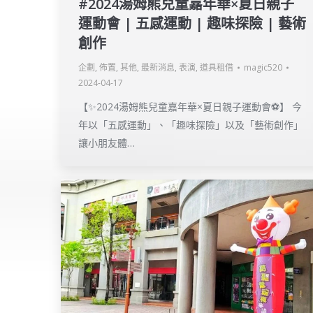
#2024湯姆熊兒童嘉年華×夏日親子
運動會 | 五感運動 | 趣味探險 | 藝術
創作
企劃
,
佈置
,
其他
,
最新消息
,
表演
,
道具租借
magic520
2024-04-17
【✨2024湯姆熊兒童嘉年華×夏日親子運動會⚽】 今
年以「五感運動」、「趣味探險」以及「藝術創作」
讓小朋友體…