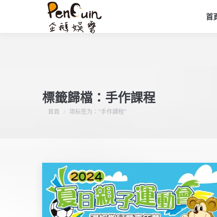
首
標籤歸檔：
手作課程
您在這裡：
首頁
项标签为："手作課程"