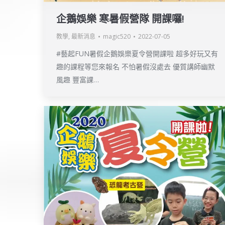
企鵝娛樂 寒暑假營隊 開課囉!
教學
,
最新消息
magic520
2022-07-05
#藝起FUN暑假企鵝娛樂夏令營開課啦 超多好玩又有
趣的課程等您來報名 不怕暑假沒處去 優質講師幽默
風趣 豐富課…