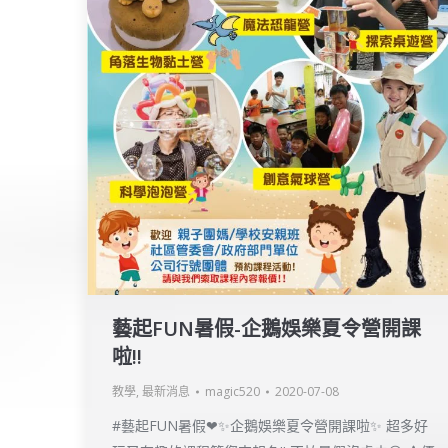
藝起FUN暑假-企鵝娛樂夏令營開課
啦!!
教學
,
最新消息
magic520
2020-07-08
#藝起FUN暑假❤✨企鵝娛樂夏令營開課啦✨ 超多好