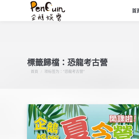
首
標籤歸檔：
恐龍考古營
您在這裡：
首頁
项标签为："恐龍考古營"