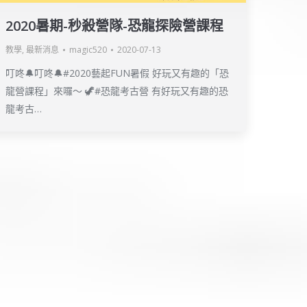
2020暑期-秒殺營隊-恐龍探險營課程
教學
,
最新消息
magic520
2020-07-13
叮咚🔔叮咚🔔#2020藝起FUN暑假 好玩又有趣的「恐
龍營課程」來囉～ 🦖#恐龍考古營 有好玩又有趣的恐
龍考古…