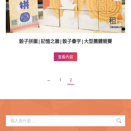
骰子拼圖|記憶之牆|骰子疊字|大型團體競賽
查看內容
←
1
2
搜
索