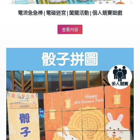
電流急急棒|電碰迷宮|闖關活動|個人競賽遊戲
查看內容