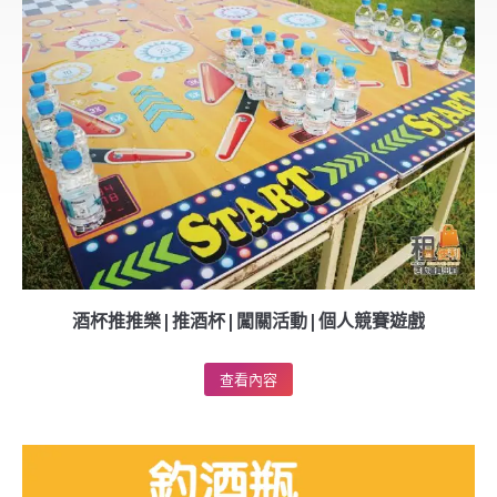
酒杯推推樂|推酒杯|闖關活動|個人競賽遊戲
查看內容