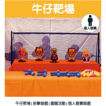
牛仔靶場|射擊遊戲|闖關活動|個人競賽遊戲