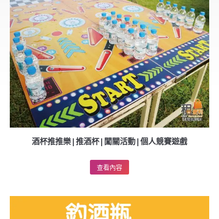
酒杯推推樂|推酒杯|闖關活動|個人競賽遊戲
查看內容