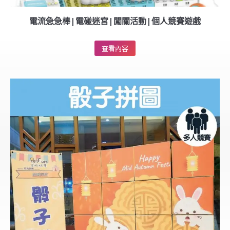
電流急急棒|電碰迷宮|闖關活動|個人競賽遊戲
查看內容