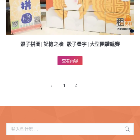
骰子拼圖|記憶之牆|骰子疊字|大型團體競賽
查看內容
←
1
2
搜
索