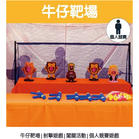
牛仔靶場|射擊遊戲|闖關活動|個人競賽遊戲