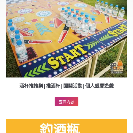
酒杯推推樂|推酒杯|闖關活動|個人競賽遊戲
查看內容