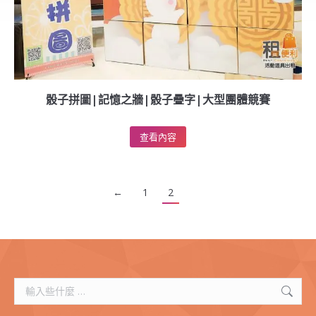
骰子拼圖|記憶之牆|骰子疊字|大型團體競賽
查看內容
←
1
2
搜
索