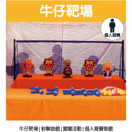
牛仔靶場|射擊遊戲|闖關活動|個人競賽遊戲