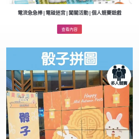
電流急急棒|電碰迷宮|闖關活動|個人競賽遊戲
查看內容