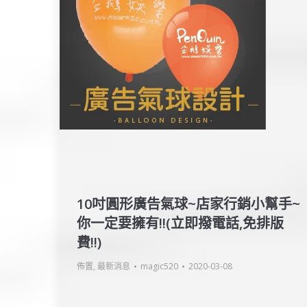
10吋圓形廣告氣球~店家行銷小幫手~
你一定要擁有!!(立即撥電話,免排版
費!!)
佈置
,
最新消息
magic520
2020-03-08