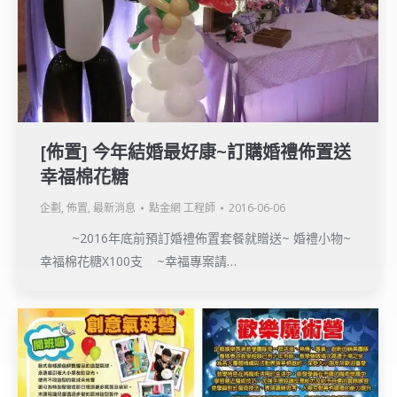
[佈置] 今年結婚最好康~訂購婚禮佈置送
幸福棉花糖
企劃
,
佈置
,
最新消息
點金網 工程師
2016-06-06
~2016年底前預訂婚禮佈置套餐就贈送~ 婚禮小物~
幸福棉花糖X100支 ~幸福專案請…