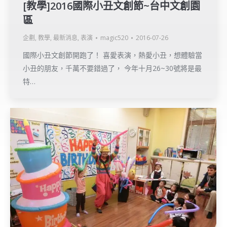
[教學]2016國際小丑文創節~台中文創園
區
企劃
,
教學
,
最新消息
,
表演
magic520
2016-07-26
國際小丑文創節開跑了！ 喜愛表演，熱愛小丑，想體驗當
小丑的朋友，千萬不要錯過了， 今年十月26~30號將是最
特…