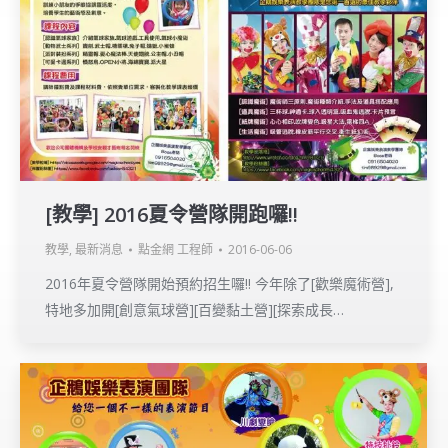
[教學] 2016夏令營隊開跑囉!!
教學
,
最新消息
點金網 工程師
2016-06-06
2016年夏令營隊開始預約招生囉!! 今年除了[歡樂魔術營],
特地多加開[創意氣球營][百變黏土營][探索成長…