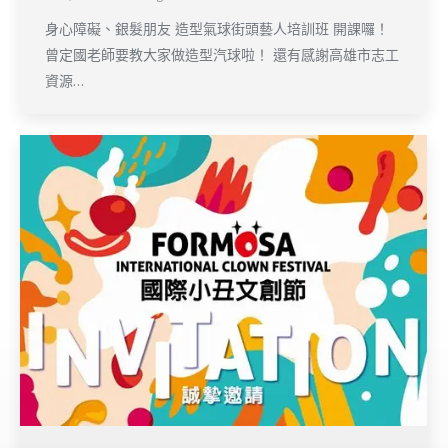
身心障礙、銀髮朋友 造型氣球街頭藝人培訓班 開課囉！
曾定國老師要教大家做造型汽球啦！ 還有感謝高雄市志工
資源…