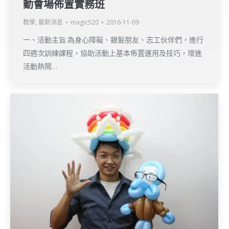
動會場佈置實務班
教學
,
最新消息
magic520
2016-11-09
一、活動主旨:為身心障礙、銀髮朋友、志工伙伴們，進行
四週次訓練課程，協助活動上基本佈置運用及技巧，增進
活動熱鬧…