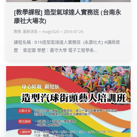
[教學課程] 造型氣球達人實務班 (台南永
康社大場次)
教學
,
最新消息
magic520
2016-07-26
課程名稱 : B16造型氣球達人實務班 (永康社大) #講師資
歷 曾定國 學歷：義守大學 電子工程學系…