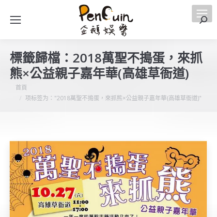
搜
索
標籤歸檔：
2018萬聖不搗蛋，來抓
熊×公益親子嘉年華(高雄草衙道)
您在這裡：
首頁
项标签为："2018萬聖不搗蛋，來抓熊×公益親子嘉年華(高雄草衙道)"