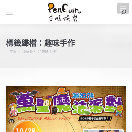
搜
索
標籤歸檔：
趣味手作
您在這裡：
首頁
项标签为："趣味手作"