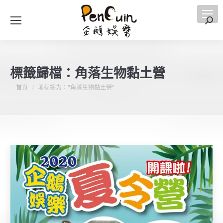
搜
索
標籤歸檔：
角落生物黏土營
您在這裡：
首頁
项标签为："角落生物黏土營"