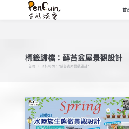
首
標籤歸檔：
蘚苔盆屋景觀設計
您在這裡：
首頁
项标签为："蘚苔盆屋景觀設計"