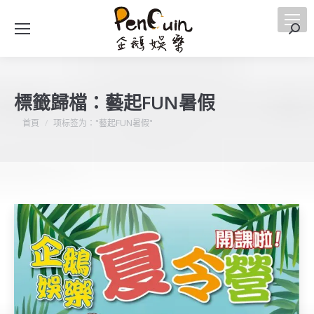
搜
索
標籤歸檔：
藝起FUN暑假
您在這裡：
首頁
项标签为："藝起FUN暑假"