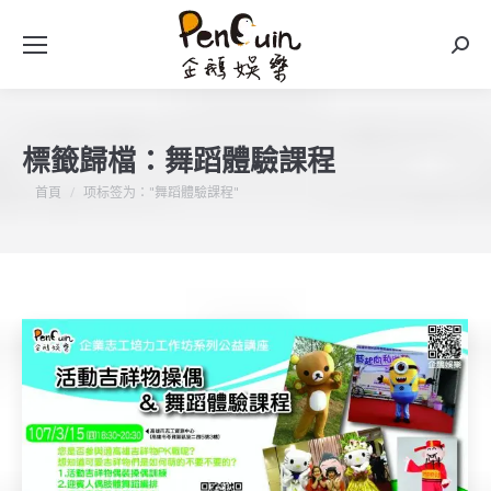
搜
索
標籤歸檔：
舞蹈體驗課程
您在這裡：
首頁
项标签为："舞蹈體驗課程"