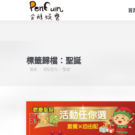
首
標籤歸檔：
聖誕
您在這裡：
首頁
项标签为："聖誕"