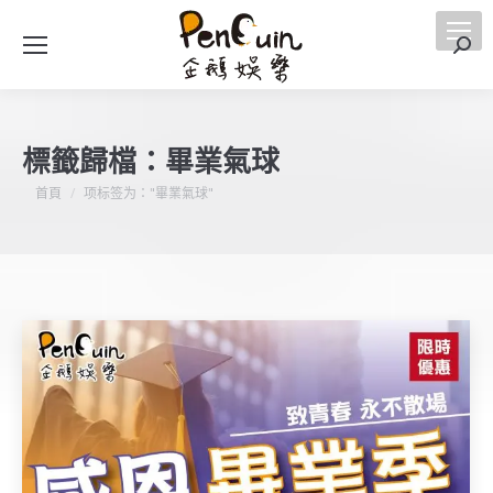
搜
索
標籤歸檔：
畢業氣球
您在這裡：
首頁
项标签为："畢業氣球"