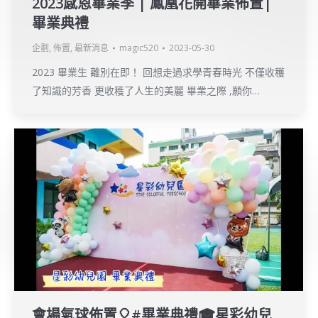
2023感恩畢業季 | 鳳凰花開畢業佈置|
畢業典禮
企劃
,
佈置
,
最新消息
magic520
2023-05-30
2023 畢業生 離別在即！ 回想走過求學青春時光 不僅收穫
了知識的芳香 更收穫了人生的美麗 畢業之際 ,願你…
會場氣球佈置🎈#畢業典禮🎓星彩幼兒