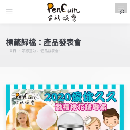
搜
索
標籤歸檔：
產品發表會
您在這裡：
首頁
项标签为："產品發表會"