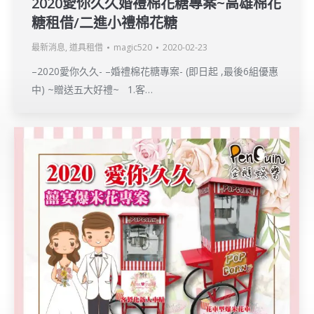
2020愛你久久婚禮棉花糖專案~高雄棉花
糖租借/二進小禮棉花糖
最新消息
,
道具租借
magic520
2020-02-23
–2020愛你久久- –婚禮棉花糖專案- (即日起 ,最後6組優惠
中) ~贈送五大好禮~ 1.客…