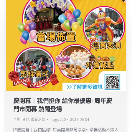
慶開幕｜我們挺你 給你最優惠! 周年慶
門市開幕 熱鬧登場
企劃
,
其他
,
最新消息
magic520
2021-06-04
[#慶開幕｜我們挺你] 店面開幕熱鬧滾滾~ 準備活動不煩人