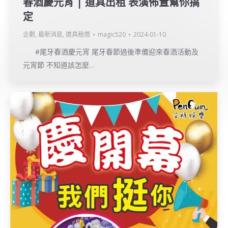
春酒慶元宵 | 道具出租 表演佈置幫你搞
定
企劃
,
最新消息
,
道具租借
magic520
2024-01-10
#尾牙春酒慶元宵 尾牙春節過後準備迎來春酒活動及
元宵節 不知道該怎麼…