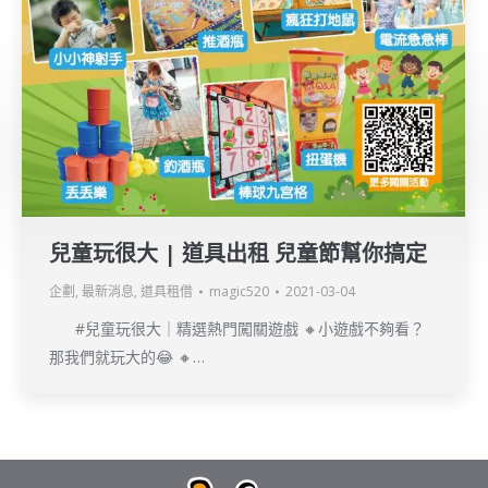
兒童玩很大 | 道具出租 兒童節幫你搞定
企劃
,
最新消息
,
道具租借
magic520
2021-03-04
#兒童玩很大｜精選熱門闖關遊戲 🔸小遊戲不夠看？
那我們就玩大的😂 🔸…