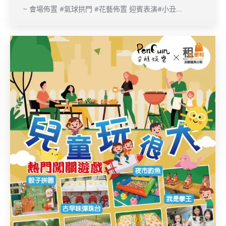
~ 會場佈置 #氣球拱門 #花藝佈置 迎賓表演#小丑…