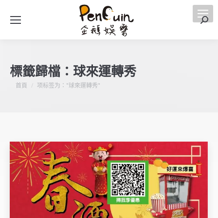
搜
索
標籤歸檔：
球來運轉秀
您在這裡：
首頁
项标签为："球來運轉秀"