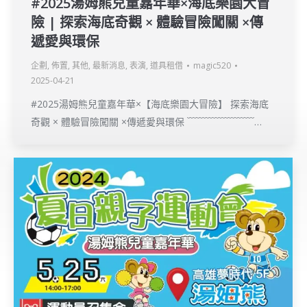
#2025湯姆熊兒童嘉年華×海底樂園大冒
險 | 探索海底奇觀 × 體驗冒險闖關 ×傳
遞愛與環保
企劃
,
佈置
,
其他
,
最新消息
,
表演
,
道具租借
magic520
2025-04-21
#2025湯姆熊兒童嘉年華×【海底樂園大冒險】 探索海底
奇觀 × 體驗冒險闖關 ×傳遞愛與環保 ﹋﹋﹋﹋﹋﹋﹋…