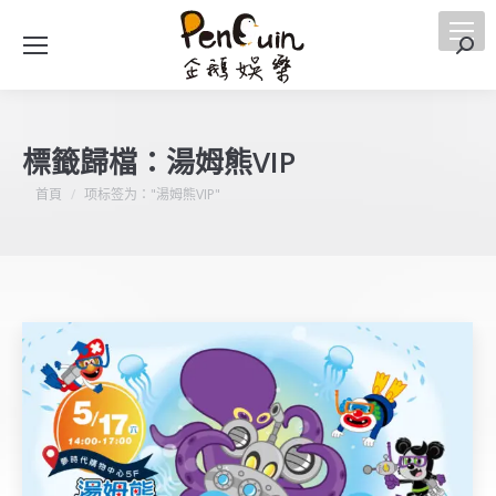
搜
索
標籤歸檔：
湯姆熊VIP
您在這裡：
首頁
项标签为："湯姆熊VIP"