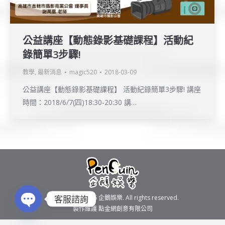
公益講座【動態錄影基礎課程】活動紀
錄簡單3步驟!
教學
,
最新消息
magic520
2018-03-09
公益講座【動態錄影基礎課程】 活動紀錄簡單3步驟! 講座
時間：2018/6/7(四)18:30-20:30 講…
客服諮詢
Copyright © 2016
企鵝娛樂
. All rights reserved.
製作維護
點金網創意有限公司
Open chaty