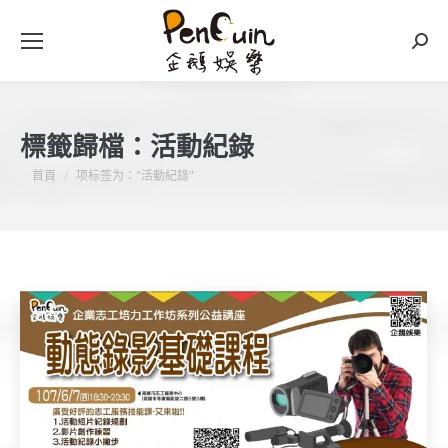
搜
索
標籤歸檔：
活動紀錄
您在這裡：
首頁
项标签为："活動紀錄"