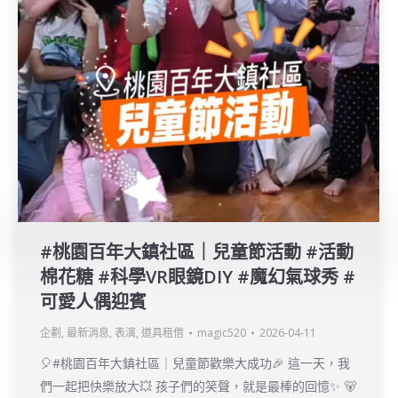
#桃園百年大鎮社區｜兒童節活動 #活動
棉花糖 #科學VR眼鏡DIY #魔幻氣球秀 #
可愛人偶迎賓
企劃
,
最新消息
,
表演
,
道具租借
magic520
2026-04-11
🎈#桃園百年大鎮社區｜兒童節歡樂大成功🎉 這一天，我
們一起把快樂放大💥 孩子們的笑聲，就是最棒的回憶✨ 🐻