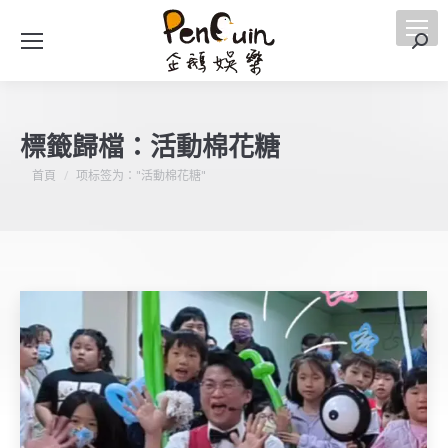
搜
索
標籤歸檔：
活動棉花糖
您在這裡：
首頁
项标签为："活動棉花糖"