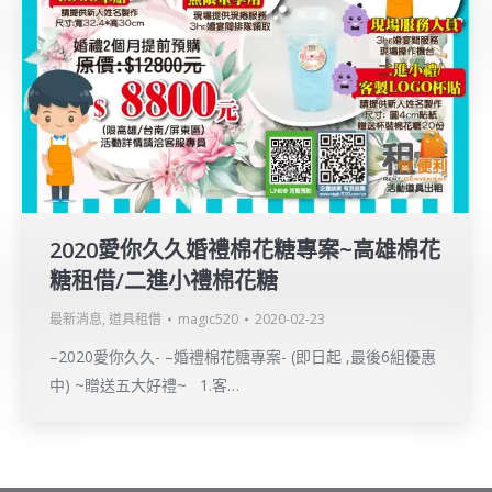
2020愛你久久婚禮棉花糖專案~高雄棉花
糖租借/二進小禮棉花糖
最新消息
,
道具租借
magic520
2020-02-23
–2020愛你久久- –婚禮棉花糖專案- (即日起 ,最後6組優惠
中) ~贈送五大好禮~ 1.客…