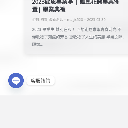
2023感恩畢業季 | 鳳凰花開畢業佈
置| 畢業典禮
企劃
,
佈置
,
最新消息
magic520
2023-05-30
2023 畢業生 離別在即！ 回想走過求學青春時光 不
僅收穫了知識的芳香 更收穫了人生的美麗 畢業之際 ,
願你…
Copyright © 2016
企鵝娛樂
. All rights res
客服諮詢
製作維護
點金網創意有限公司
Open chaty