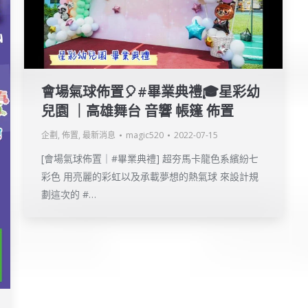
會場氣球佈置🎈#畢業典禮🎓星彩幼
兒園 ｜高雄舞台 音響 帳篷 佈置
企劃
,
佈置
,
最新消息
magic520
2022-07-15
[會場氣球佈置｜#畢業典禮] 超夯馬卡龍色系繽紛七
彩色 用亮麗的彩虹以及承載夢想的熱氣球 來設計規
劃這次的 #…