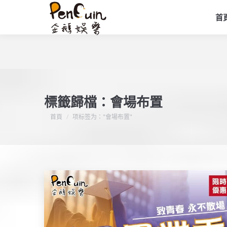
首
標籤歸檔：
會場布置
您在這裡：
首頁
项标签为："會場布置"