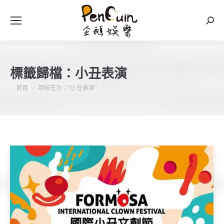
搜
索
標籤歸檔：
小丑表演
您在這裡：
首頁
项标签为："小丑表演"