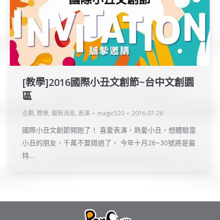
[教學]2016國際小丑文創節~台中文創園
區
企劃
,
教學
,
最新消息
,
表演
magic520
2016-07-26
國際小丑文創節開跑了！ 喜愛表演，熱愛小丑，想體驗當
小丑的朋友，千萬不要錯過了， 今年十月26~30號將是最
特…