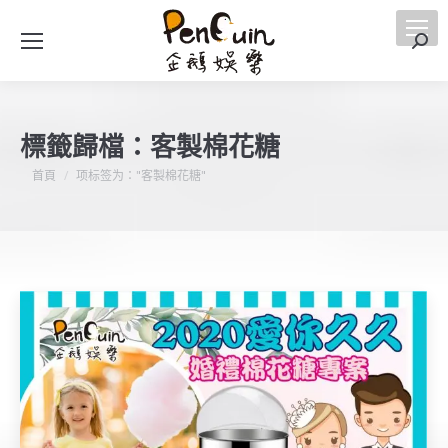
搜
索
標籤歸檔：
客製棉花糖
您在這裡：
首頁
项标签为："客製棉花糖"