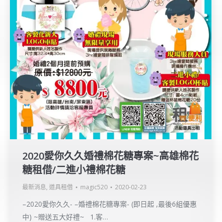
2020愛你久久婚禮棉花糖專案~高雄棉花
糖租借/二進小禮棉花糖
最新消息
,
道具租借
magic520
2020-02-23
–2020愛你久久- –婚禮棉花糖專案- (即日起 ,最後6組優惠
中) ~贈送五大好禮~ 1.客…