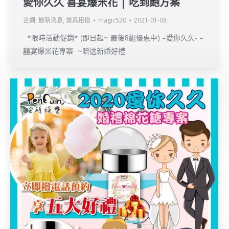
愛你久久 喜宴爆米花 | 吃到飽方案
企劃
,
最新消息
,
道具租借
magic520
2021-01-08
*限時活動促銷* (即日起~ 最後8組優惠中) –愛你久久- –
囍宴爆米花專案- ~贈送新婚好禮…