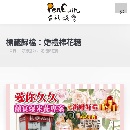
搜
索
標籤歸檔：
婚禮棉花糖
您在這裡：
首頁
项标签为："婚禮棉花糖"