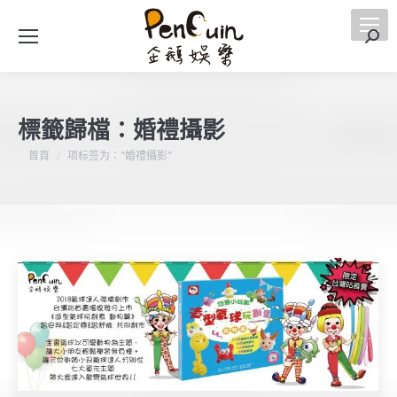
搜
索
標籤歸檔：
婚禮攝影
您在這裡：
首頁
项标签为："婚禮攝影"