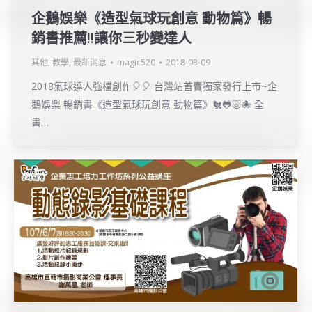
企鵝娛樂《造型氣球玩創意 動物篇》暢
銷書推薦!!讓你三秒變達人
其他
,
教學
,
最新消息
magic520
2018-03-09
2018氣球達人強檔創作🎈🎈 台灣站首賣獨家發行上市~企
鵝娛樂 暢銷書《造型氣球玩創意 動物篇》🐔🐸🐷🐙 全
書…