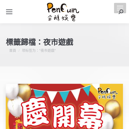
搜
索
標籤歸檔：
夜市遊戲
您在這裡：
首頁
项标签为："夜市遊戲"