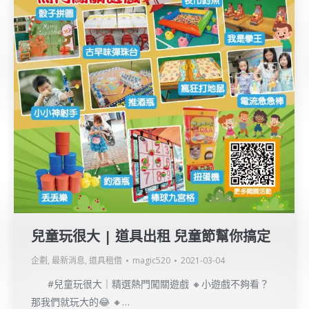
兒童玩很大 | 道具出租 兒童節幫你搞定
企劃
,
最新消息
,
道具租借
magic520
2021-03-04
#兒童玩很大｜精選熱門闖關遊戲 🔸小遊戲不夠看？
那我們就玩大的😂 🔸…