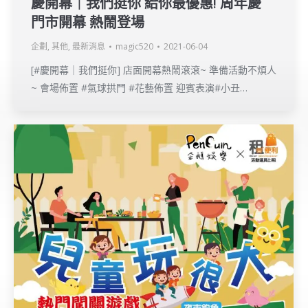
慶開幕｜我們挺你 給你最優惠! 周年慶
門市開幕 熱鬧登場
企劃
,
其他
,
最新消息
magic520
2021-06-04
[#慶開幕｜我們挺你] 店面開幕熱鬧滾滾~ 準備活動不煩人
~ 會場佈置 #氣球拱門 #花藝佈置 迎賓表演#小丑…