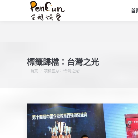
首
標籤歸檔：
台灣之光
您在這裡：
首頁
项标签为："台灣之光"