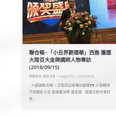
聯合報~「小丑界劉德華」西進 獲選
大陸百大金牌講師人物專訪
(2018/09/15)
媒體報導
,
最新消息
magic520
2018-09-15
🎉感謝聯合報-✨王昭月記者專訪報導❣️❣️ 🎉扭轉孩
子的精彩人生 氣球魔法師 曾定國 感謝主辦大會的
肯…