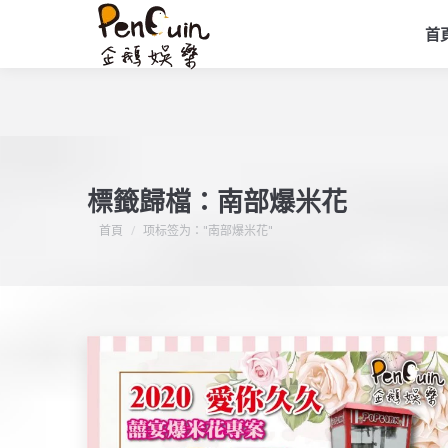
首
標籤歸檔：
南部爆米花
您在這裡：
首頁
项标签为："南部爆米花"