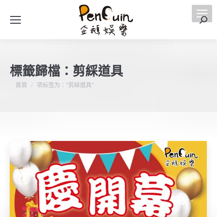
搜
索
標籤歸檔：
剪綵道具
您在這裡：
首頁
项标签为："剪綵道具"