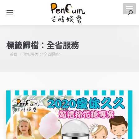
搜
索
標籤歸檔：
全省服務
您在這裡：
首頁
项标签为："全省服務"