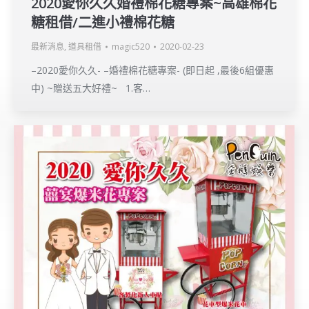
2020愛你久久婚禮棉花糖專案~高雄棉花
糖租借/二進小禮棉花糖
最新消息
,
道具租借
magic520
2020-02-23
–2020愛你久久- –婚禮棉花糖專案- (即日起 ,最後6組優惠
中) ~贈送五大好禮~ 1.客…