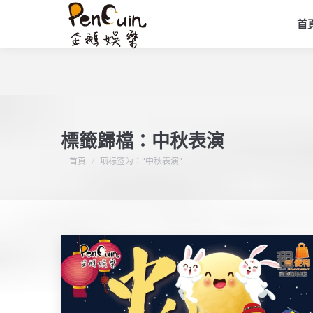
首
標籤歸檔：
中秋表演
您在這裡：
首頁
项标签为："中秋表演"