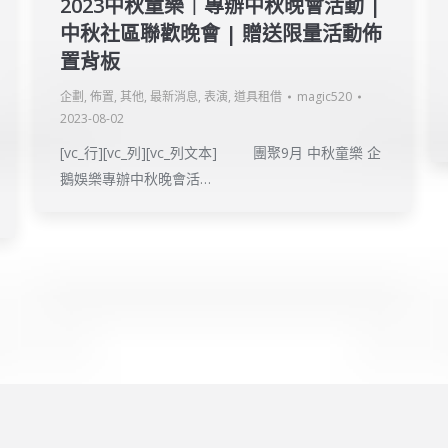
2023中秋童樂｜專辦中秋晚會活動 |
中秋社區聯歡晚會 | 贈送限量活動佈
置背板
企劃
,
佈置
,
其他
,
最新消息
,
表演
,
道具租借
magic520
2023-08-02
[vc_行][vc_列][vc_列文本] 團聚9月 中秋童樂 企
鵝娛樂專辦中秋晚會活…
erved.