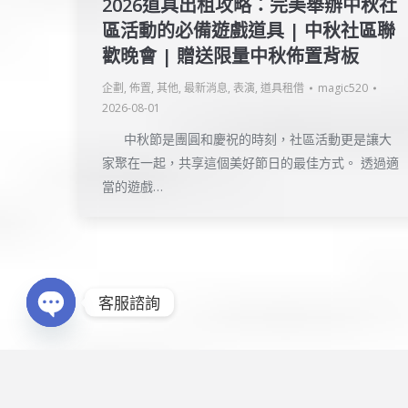
2026道具出租攻略：完美舉辦中秋社
區活動的必備遊戲道具 | 中秋社區聯
歡晚會 | 贈送限量中秋佈置背板
企劃
,
佈置
,
其他
,
最新消息
,
表演
,
道具租借
magic520
2026-08-01
中秋節是團圓和慶祝的時刻，社區活動更是讓大
家聚在一起，共享這個美好節日的最佳方式。 透過適
當的遊戲…
Copyright © 2016
企鵝娛樂
. All rights res
客服諮詢
製作維護
點金網創意有限公司
Open chaty