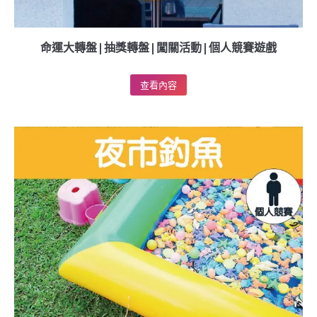
命運大轉盤|抽獎轉盤|闖關活動|個人競賽遊戲
查看內容