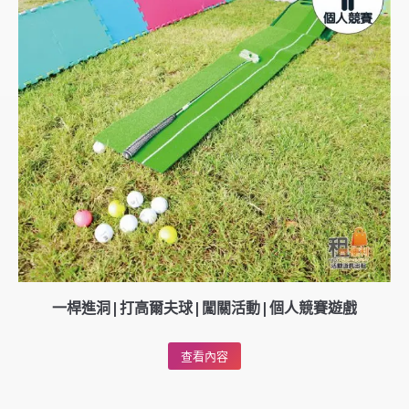
一桿進洞|打高爾夫球|闖關活動|個人競賽遊戲
查看內容