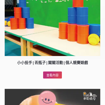
小小投手|丟瓶子|闖關活動|個人競賽遊戲
查看內容