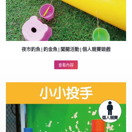
夜市釣魚|釣金魚|闖關活動|個人競賽遊戲
查看內容