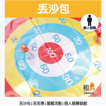
丟沙包|丟丟樂|闖關活動|個人競賽遊戲