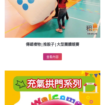
傳遞禮物|推骰子|大型團體競賽
查看內容