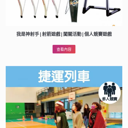
我是神射手|射箭遊戲|闖關活動|個人競賽遊戲
查看內容