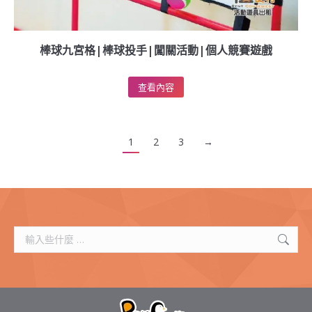
棒球九宮格|棒球投手|闖關活動|個人競賽遊戲
查看內容
1
2
3
→
搜
索