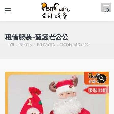
搜
索
租借服裝~聖誕老公公
您在這裡：
首頁
購物商城
表演活動商品
租借服裝~聖誕老公公