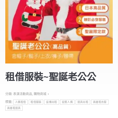
租借服裝~聖誕老公公
分類:
表演活動商品
,
購物商城
標籤:
人偶租借
租借服裝
設備出租
迎賓人偶
道具出租
高雄租衣服
高雄租道具