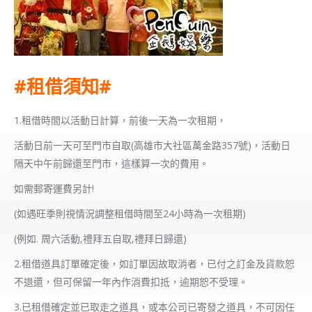
#租借須知#
1.租借時間以活動日計算，前後一天為一次租期，
活動日前一天可至門市自取(高雄市大社區萬金路357號)，活動日
隔天中午前歸還至門市，這樣算一次的費用。
如需郵寄運費另計!
(如遇旺季則視情況調整租借時間至24小時為一次租期)
(例如. 周六活動,禮拜五自取,禮拜日歸還)
2.租借道具訂單確定後，如訂單因故取消者，已付之訂金及貨款恕
不退還，但可保留一年內作消費扣抵，逾期恕不受理。
3.已租借確定並已取走之道具，或本公司已寄發之道具，不可因任