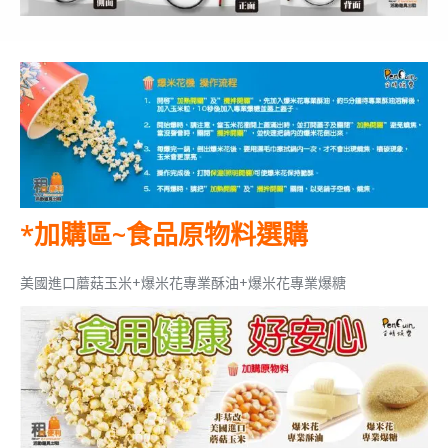
*加購區~食品原物料選購
美國進口蘑菇玉米+爆米花專業酥油+爆米花專業爆糖