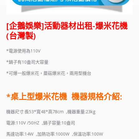
[企鵝娛樂]活動器材出租-爆米花機
(台灣製)
*電源使用為110V
*鍋子有10盎司大容量
*可爆一般爆米花，蘑菇爆米花，兩用型機台
*桌上型爆米花機 機器規格介紹:
機器尺寸:長53*寬48*高78cm ,機器重量:23kg
電源:110V /50HZ ,鍋子容量:10盎司
馬達功率:14W ,加熱功率:1000W ,保溫功率:100W