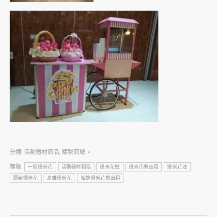
分類:
活動器材商品
,
購物商城
標籤:
一般爆米花
活動器材租借
爆米花機
爆米花機出租
爆米花油
蘑菇爆米花
高雄爆米花
高雄爆米花機出租