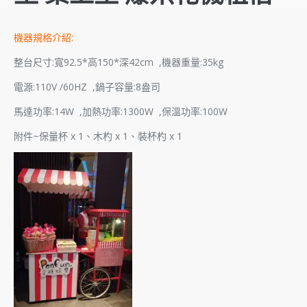
機器規格介紹:
整台尺寸:寬92.5*高150*深42cm ,機器重量:35kg
電源:110V /60HZ ,鍋子容量:8盎司
馬達功率:14W ,加熱功率:1300W ,保溫功率:100W
附件~保量杯 x 1、木杓 x 1、裝杯杓 x 1