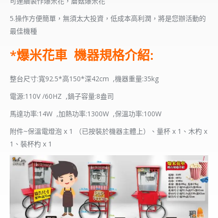
可連續製作爆米花，蘑菇爆米花
5.操作方便簡單，無須太大投資，低成本高利潤，將是您辦活動的
最佳機種
*爆米花車 機器規格介紹:
整台尺寸:寬92.5*高150*深42cm ,機器重量:35kg
電源:110V /60HZ ,鍋子容量:8盎司
馬達功率:14W ,加熱功率:1300W ,保溫功率:100W
附件~保溫電燈泡 x 1 （已按裝於機器主體上）、量杯 x 1、木杓 x
1、裝杯杓 x 1