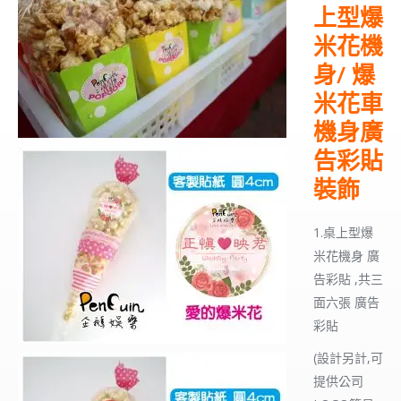
上型
爆
米花機
身/ 爆
米花車
機身廣
告彩貼
裝飾
1.桌上型爆
米花機身 廣
告彩貼 ,共三
面六張 廣告
彩貼
(設計另計,可
提供公司