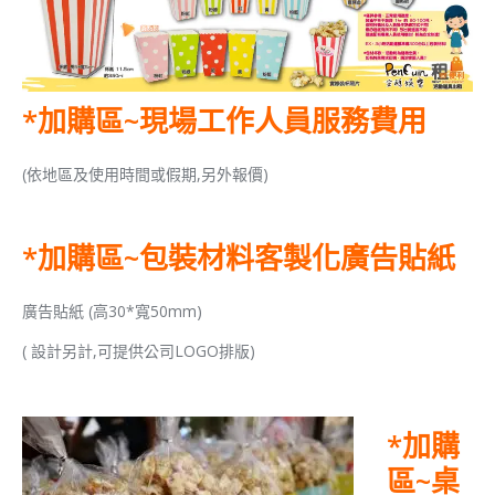
*加購區~現場工作人員服務費用
(依地區及使用時間或假期,另外報價)
*
加購區~包裝材料
客製化廣告貼紙
廣告貼紙 (高30*寬50mm)
( 設計另計,可提供公司LOGO排版)
*
加購
區~桌