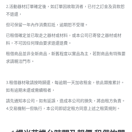
2.活動器材訂單確定後，如訂單因故取消者，已付之訂金及貨款恕
不退還，
但可保留一年內作消費扣抵，逾期恕不受理。
已租借確定並已取走之器材或材料，或本公司已寄發之器材或材
料，不可因任何理由要求退還退費。
租借商品並非全新商品，新舊程度以實品為主，若對商品有特殊要
求請親洽門市。
3.租借器材敬請按時歸還，每逾期一天加收租金，依此類推累計。
如有逾期未還或需續租者，
請先通知本公司，如有延誤，造成本公司的損失，將由租方負責。
4.交易機制一但執行，本公司即認定租方同意上述之租賃規則。