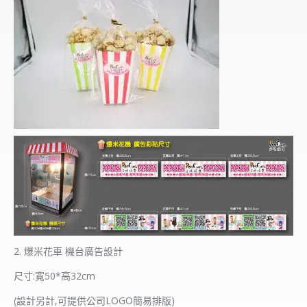
2. 爆米花車 機台廣告設計
尺寸:寬50*高32cm
(設計另計,可提供公司LOGO簡易排版)