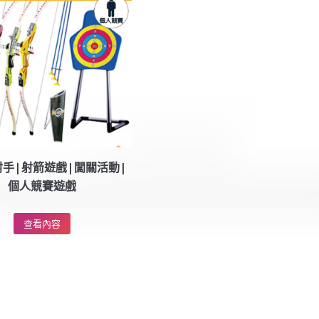
手|射箭遊戲|闖關活動|
個人競賽遊戲
查看內容