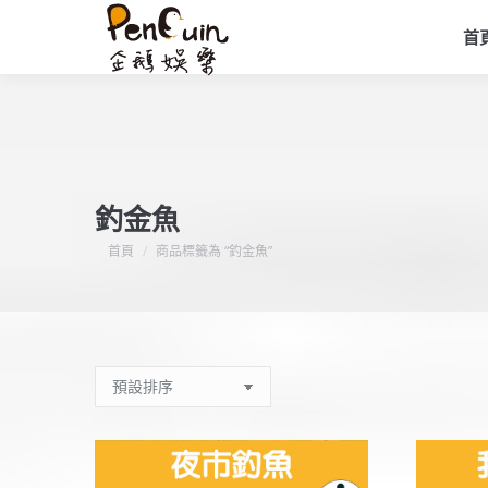
首
釣金魚
您在這裡：
首頁
商品標籤為 “釣金魚”