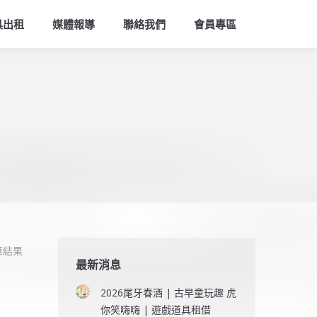
索
具出租
媒體報導
聯絡我們
會員專區
筆結果
最新消息
2026尾牙春酒 | 古早童玩趣 虎
你笑嗨嗨 | 遊戲道具租借