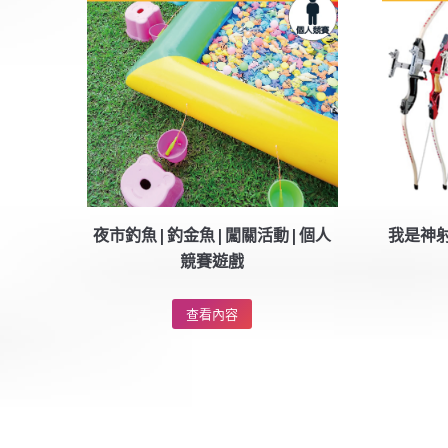
夜市釣魚|釣金魚|闖關活動|個人
我是神射
競賽遊戲
查看內容