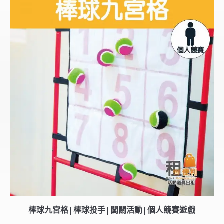
棒球九宮格|棒球投手|闖關活動|個人競賽遊戲