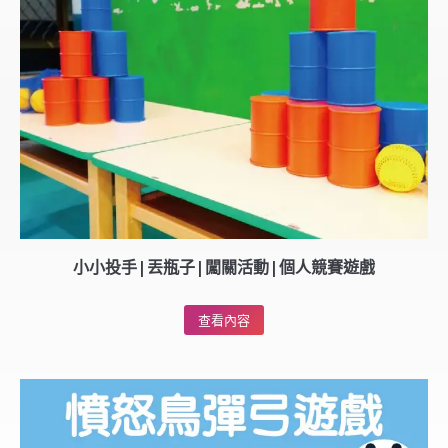
小小投手|丟瓶子|闖關活動|個人競賽遊戲
查看內容