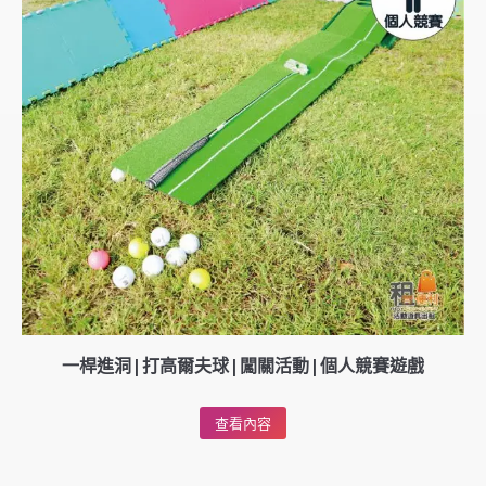
一桿進洞|打高爾夫球|闖關活動|個人競賽遊戲
查看內容