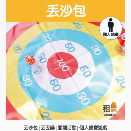
丟沙包|丟丟樂|闖關活動|個人競賽遊戲