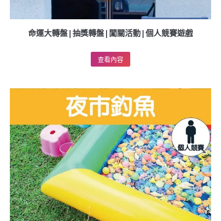
命運大轉盤|抽獎轉盤|闖關活動|個人競賽遊戲
查看內容