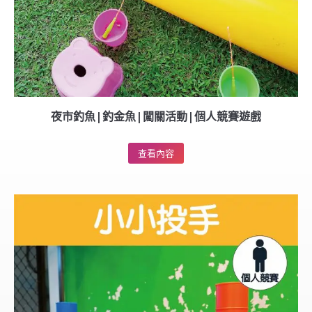
夜市釣魚|釣金魚|闖關活動|個人競賽遊戲
查看內容