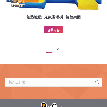
氣墊城堡|充氣溜滑梯|氣墊樂園
查看內容
1
2
→
搜
索