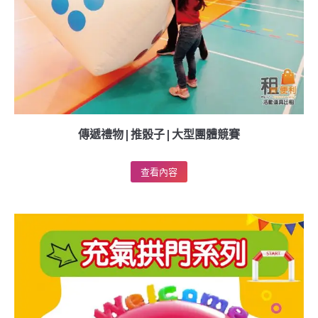
傳遞禮物|推骰子|大型團體競賽
查看內容