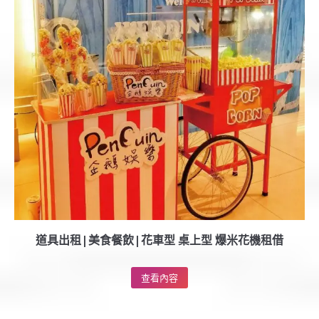
道具出租|美食餐飲|花車型 桌上型 爆米花機租借
查看內容