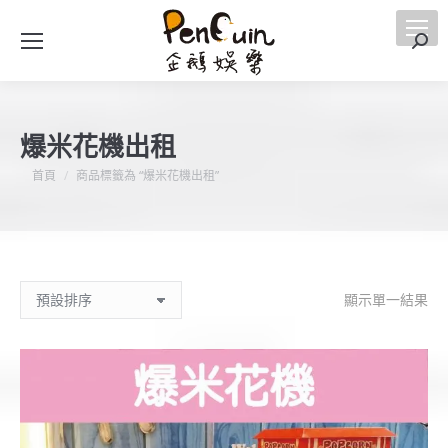
搜
索
爆米花機出租
您在這裡：
首頁
商品標籤為 “爆米花機出租”
顯示單一結果