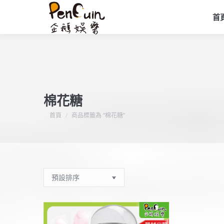
首
棉花糖
您在這裡：
首頁
商品標籤為 “棉花糖”