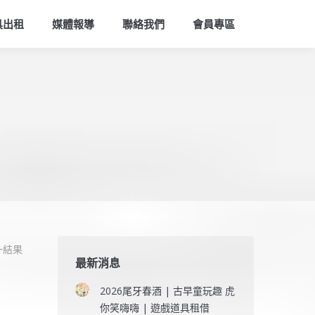
索
具出租
媒體報導
聯絡我們
會員專區
一結果
最新消息
2026尾牙春酒 | 古早童玩趣 虎
你笑嗨嗨 | 遊戲道具租借