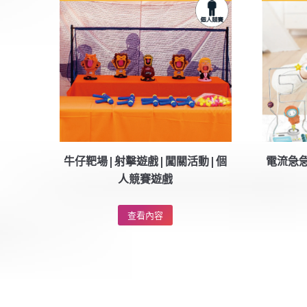
牛仔靶場|射擊遊戲|闖關活動|個
電流急急
人競賽遊戲
查看內容