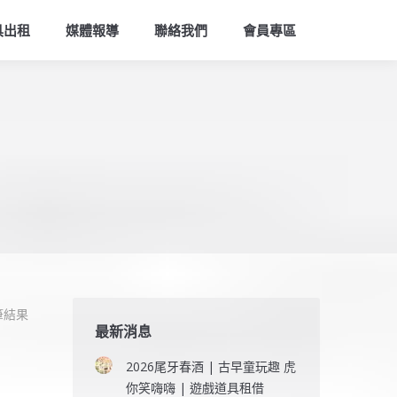
索
具出租
媒體報導
聯絡我們
會員專區
筆結果
最新消息
2026尾牙春酒 | 古早童玩趣 虎
你笑嗨嗨 | 遊戲道具租借