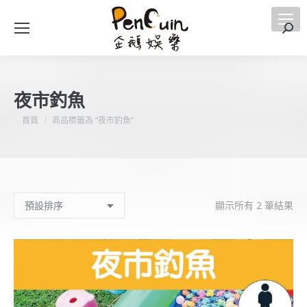
搜
索
夜市釣魚
您在這裡：
首頁
商品標籤為 “夜市釣魚”
顯示所有 2 筆結果