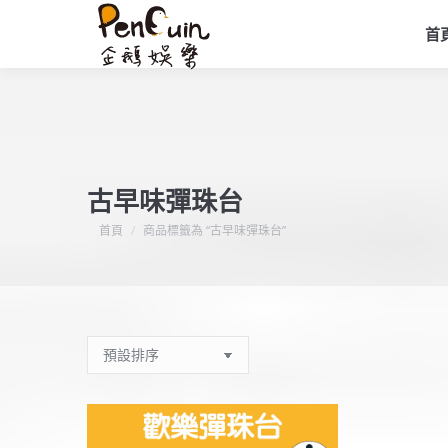
首
古早味彈珠台
您在這裡：
首頁
商品標籤為 “古早味彈珠台”