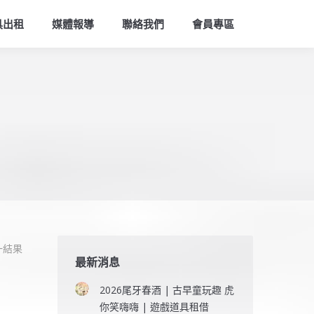
索
具出租
媒體報導
聯絡我們
會員專區
一結果
最新消息
2026尾牙春酒 | 古早童玩趣 虎
你笑嗨嗨 | 遊戲道具租借