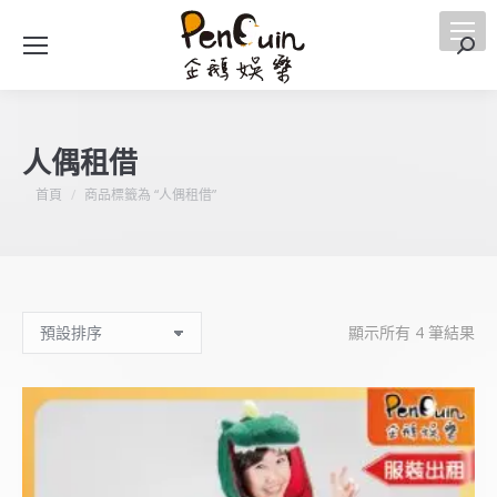
搜
索
人偶租借
您在這裡：
首頁
商品標籤為 “人偶租借”
顯示所有 4 筆結果